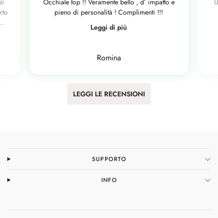
li
Occhiale top !! Veramente bello , d’ impatto e
U
rto
pieno di personalità ! Complimenti !!!
..
Leggi di più
Romina
LEGGI LE RECENSIONI
SUPPORTO
INFO