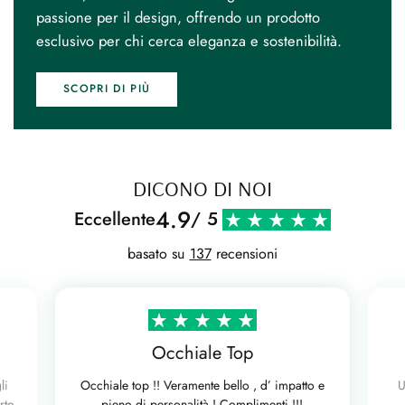
passione per il design, offrendo un prodotto
esclusivo per chi cerca eleganza e sostenibilità.
SCOPRI DI PIÙ
DICONO DI NOI
4.9
Eccellente
/ 5
basato su
137
recensioni
Occhiale Top
li
Occhiale top !! Veramente bello , d’ impatto e
U
rto
pieno di personalità ! Complimenti !!!