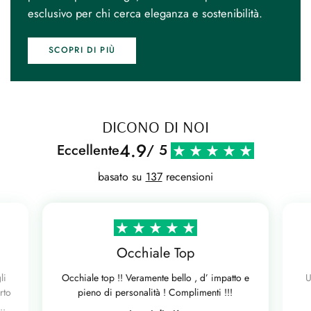
esclusivo per chi cerca eleganza e sostenibilità.
SCOPRI DI PIÙ
DICONO DI NOI
4.9
Eccellente
/ 5
basato su
137
recensioni
Occhiale Top
li
Occhiale top !! Veramente bello , d’ impatto e
U
rto
pieno di personalità ! Complimenti !!!
..