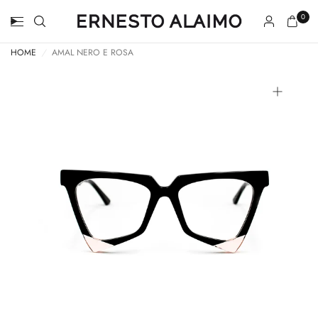
0
HOME
/
AMAL NERO E ROSA