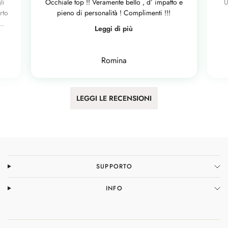
li
Occhiale top !! Veramente bello , d’ impatto e
U
rto
pieno di personalità ! Complimenti !!!
..
Leggi di più
Romina
LEGGI LE RECENSIONI
SUPPORTO
INFO