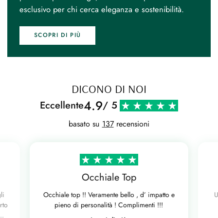
esclusivo per chi cerca eleganza e sostenibilità.
SCOPRI DI PIÙ
DICONO DI NOI
4.9
Eccellente
/ 5
basato su
137
recensioni
Occhiale Top
li
Occhiale top !! Veramente bello , d’ impatto e
U
rto
pieno di personalità ! Complimenti !!!
..