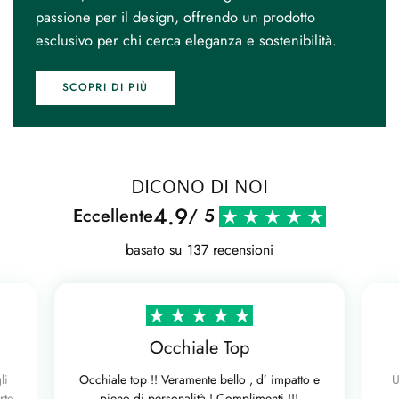
passione per il design, offrendo un prodotto
esclusivo per chi cerca eleganza e sostenibilità.
SCOPRI DI PIÙ
DICONO DI NOI
4.9
Eccellente
/ 5
basato su
137
recensioni
Occhiale Top
li
Occhiale top !! Veramente bello , d’ impatto e
U
rto
pieno di personalità ! Complimenti !!!