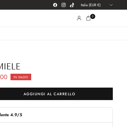
Aggiorna
paese/area
geografica
0
MIELE
,00
IN SALDO
AGGIUNGI AL CARRELLO
lente 4.9/5