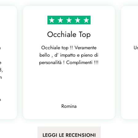
Occhiale Top
n
Occhiale top !! Veramente
U
bello , d’ impatto e pieno di
e
personalità ! Complimenti !!!
8,
n
o
Romina
LEGGI LE RECENSIONI