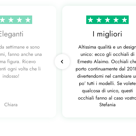
Eleganti
I migliori
 da settimane e sono
Altissima qualità e un desig
mi, fanno anche una
unico: ecco gli occhiali di
ima figura. Ricevo
Ernesto Alaimo. Occhiali ch
ti ogni volta che li
porto continuamente dal 201
indosso!
divertendomi nel cambiare u
po’ tutti i modelli. Se volete
qualcosa di unico, questi
occhiali fanno al caso vostr
Chiara
Stefania