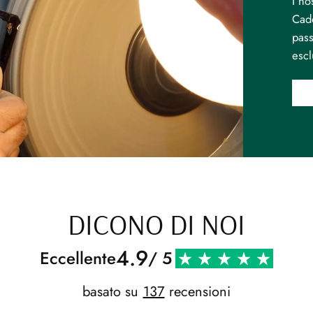
I no
Cado
pass
escl
DICONO DI NOI
4.9
Eccellente
/ 5
basato su
137
recensioni