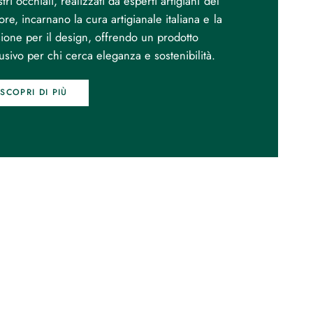
stri occhiali, realizzati da esperti artigiani del
re, incarnano la cura artigianale italiana e la
ione per il design, offrendo un prodotto
usivo per chi cerca eleganza e sostenibilità.
SCOPRI DI PIÙ