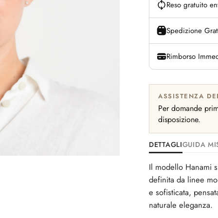
Reso gratuito en
Spedizione Grat
Rimborso Immed
ASSISTENZA DE
Per domande prima
disposizione.
DETTAGLI
GUIDA MI
Il modello Hanami s
definita da linee m
e sofisticata, pensat
naturale eleganza.