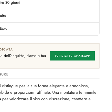
tro 30 giorni
uita
iato
DICATA
 dell’acquisto, siamo a tua
SCRIVICI SU WHATSAPP
SURE
i distingue per la sua forma elegante e armoniosa,
orbide e proporzioni raffinate. Una montatura femminile
a per valorizzare il viso con discrezione, carattere e