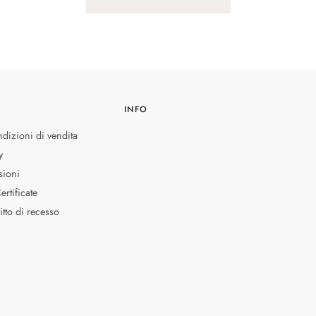
INFO
dizioni di vendita
y
sioni
rtificate
ritto di recesso