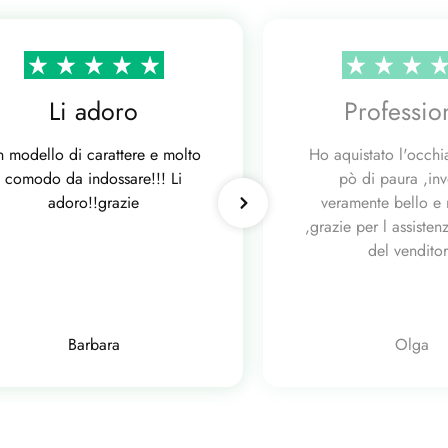
Li adoro
Professio
n modello di carattere e molto
Ho aquistato l'occhi
comodo da indossare!!! Li
pò di paura ,in
adoro!!grazie
veramente bello e 
,grazie per l assisten
del vendito
Barbara
Olga