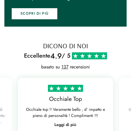
SCOPRI DI PIÙ
DICONO DI NOI
4.9
Eccellente
/ 5
basato su
137
recensioni
Occhiale Top
li
Occhiale top !! Veramente bello , d’ impatto e
U
rto
pieno di personalità ! Complimenti !!!
..
Leggi di più