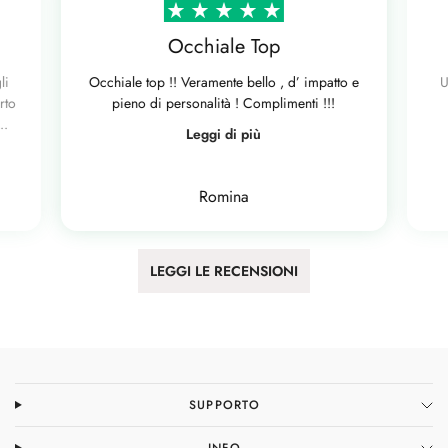
Occhiale Top
li
Occhiale top !! Veramente bello , d’ impatto e
U
rto
pieno di personalità ! Complimenti !!!
..
Leggi di più
Romina
LEGGI LE RECENSIONI
SUPPORTO
INFO