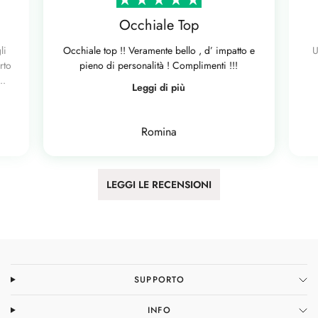
Occhiale Top
li
Occhiale top !! Veramente bello , d’ impatto e
U
rto
pieno di personalità ! Complimenti !!!
..
Leggi di più
Romina
LEGGI LE RECENSIONI
SUPPORTO
INFO