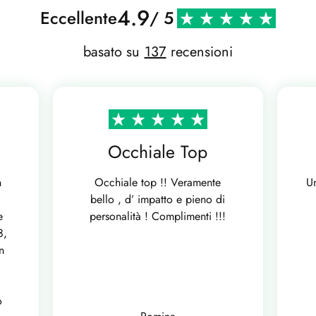
4.9
Eccellente
/ 5
basato su
137
recensioni
Occhiale Top
n
Occhiale top !! Veramente
U
bello , d’ impatto e pieno di
e
personalità ! Complimenti !!!
8,
n
o