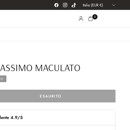
Aggiorna
paese/area
geografica
0
MASSIMO MACULATO
TO
ESAURITO
lente 4.9/5