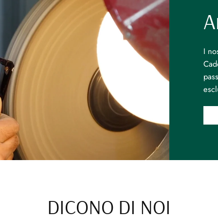
A
I no
Cado
pass
escl
DICONO DI NOI