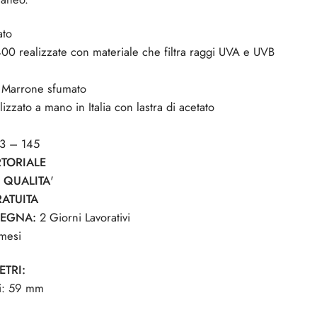
to
00 realizzate con materiale che filtra raggi UVA e UVB
:
Marrone sfumato
lizzato a mano in Italia con lastra di acetato
3 – 145
TORIALE
I QUALITA
'
ATUITA
SEGNA:
2 Giorni Lavorativi
mesi
ETRI:
li: 59 mm