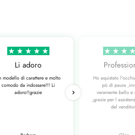
Li adoro
Professio
n modello di carattere e molto
Ho aquistato l'occhi
comodo da indossare!!! Li
pò di paura ,in
adoro!!grazie
veramente bello e 
,grazie per l assisten
del vendito