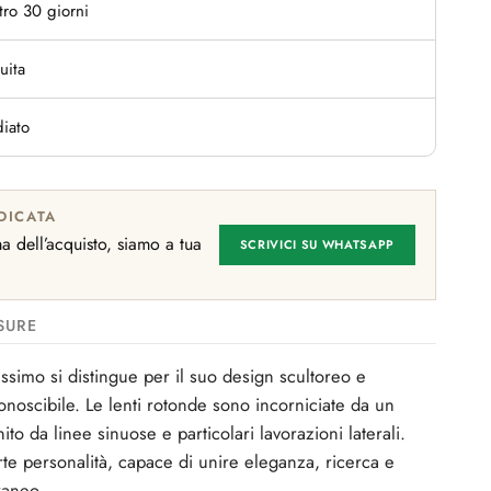
tro 30 giorni
uita
iato
DICATA
 dell’acquisto, siamo a tua
SCRIVICI SU WHATSAPP
SURE
ssimo si distingue per il suo design scultoreo e
noscibile. Le lenti rotonde sono incorniciate da un
ito da linee sinuose e particolari lavorazioni laterali.
te personalità, capace di unire eleganza, ricerca e
raneo.