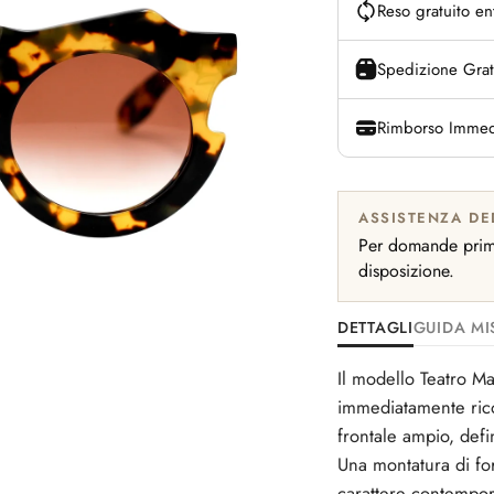
Reso gratuito en
Spedizione Grat
Rimborso Immed
ASSISTENZA DE
Per domande prima
disposizione.
DETTAGLI
GUIDA MI
Il modello Teatro Ma
immediatamente rico
frontale ampio, defin
Una montatura di for
carattere contempo