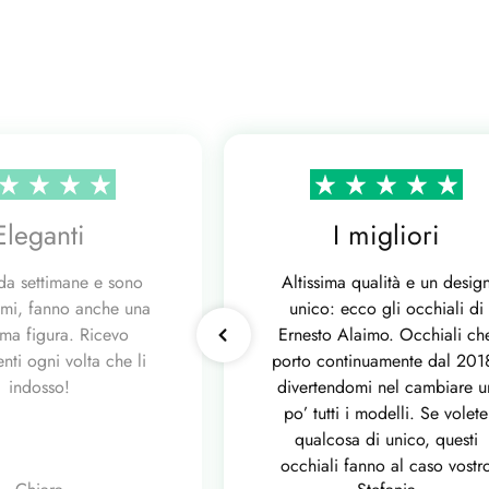
Eleganti
I migliori
 da settimane e sono
Altissima qualità e un desig
mi, fanno anche una
unico: ecco gli occhiali di
ima figura. Ricevo
Ernesto Alaimo. Occhiali ch
ti ogni volta che li
porto continuamente dal 201
indosso!
divertendomi nel cambiare u
po’ tutti i modelli. Se volete
qualcosa di unico, questi
occhiali fanno al caso vostr